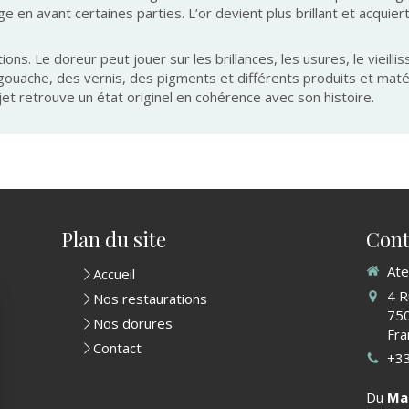
 en avant certaines parties. L’or devient plus brillant et acquier
ions. Le doreur peut jouer sur les brillances, les usures, le vieilli
 gouache, des vernis, des pigments et différents produits et maté
jet retrouve un état originel en cohérence avec son histoire.
Plan du site
Cont
Ate
Accueil
4 R
Nos restaurations
75
Nos dorures
Fra
Contact
+3
Du
Ma