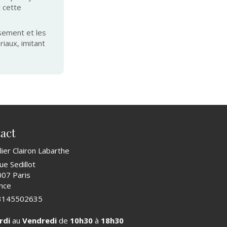
t cette
ssement et les
riaux, imitant
act
lier Clairon Labarthe
ue Sedillot
007
Paris
nce
3145502635
rdi
au
Vendredi
de
10h30
à
18h30