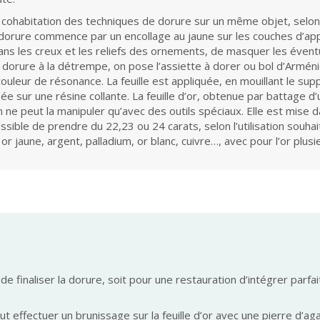
ir cohabitation des techniques de dorure sur un même objet, selon 
 dorure commence par un encollage au jaune sur les couches d’ap
s les creux et les reliefs des ornements, de masquer les évent
la dorure à la détrempe, on pose l’assiette à dorer ou bol d’Arménie
ouleur de résonance. La feuille est appliquée, en mouillant le suppo
sée sur une résine collante. La feuille d’or, obtenue par battage d’un
on ne peut la manipuler qu’avec des outils spéciaux. Elle est mise 
ossible de prendre du 22,23 ou 24 carats, selon l’utilisation souh
 : or jaune, argent, palladium, or blanc, cuivre…, avec pour l’or plu
e finaliser la dorure, soit pour une restauration d’intégrer parfa
ut effectuer un brunissage sur la feuille d’or avec une pierre d’ag