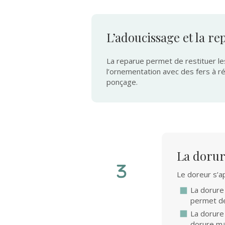
L’adoucissage et la r
La reparue permet de restituer les
l’ornementation avec des fers à rép
ponçage.
La dorure
Le doreur s’a
La dorure 
permet des
La dorure 
dorure m